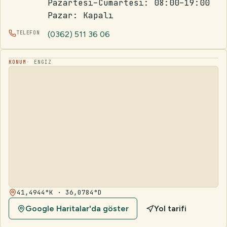
Pazartesi–Cumartesi: 08:00–19:00
Pazar: Kapalı
TELEFON
(0362) 511 36 06
KONUM
ENGIZ
41,4944°K · 36,0784°D
Google Haritalar'da göster
Yol tarifi