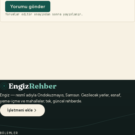
Yorumu gönder
Yorumlar editör onayından sonra yayınlanır.
Engiz
Rehber
Engiz — resmî adıyla Ondokuzmayıs, Samsun. Gezilecek yerler, esnaf,
yeme-içme ve mahalleler; tek, güncel rehberde.
İşletmeni ekle
BÖLÜMLER