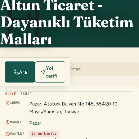
Altun Ticaret -
Dayanıklı Tüketim
Malları
Yol
Bu işletme için henüz fotoğraf paylaşılmadı.
Ara
tarifi
KÜNYE
ESNAF
ADRES
Pazar, Atatürk Bulvarı No:145, 55420 19
Mayıs/Samsun, Türkiye
MAHALLE
Pazar
SAATLER
Şu an kapalı