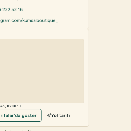
 232 53 16
agram.com/kumsalboutique_
 36,0788°D
italar'da göster
Yol tarifi