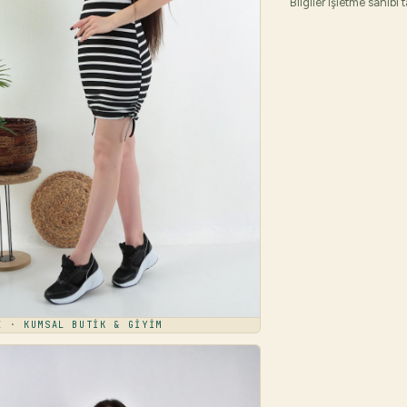
Bilgiler işletme sahibi 
LE ·
KUMSAL BUTİK & GİYİM