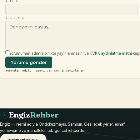
ADIN *
YORUMUN *
Yorumumun adımla birlikte yayınlanmasını ve
KVKK aydınlatma metni
kaps
Yorumu gönder
Yorumlar editör onayından sonra yayınlanır.
Engiz
Rehber
Engiz — resmî adıyla Ondokuzmayıs, Samsun. Gezilecek yerler, esnaf,
yeme-içme ve mahalleler; tek, güncel rehberde.
İşletmeni ekle