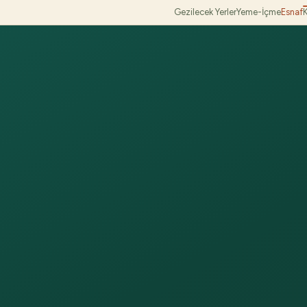
Gezilecek Yerler
Yeme-İçme
Esnaf