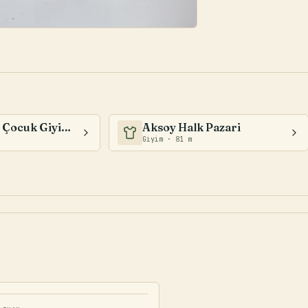
LE ·
KUMSAL BUTİK & GİYİM
Haylaz Bebe Çocuk Giyim (19 Mayıs)
Aksoy Halk Pazari
Giyim · 81 m