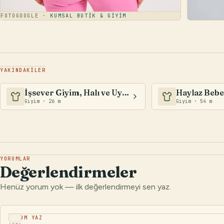
FOTO
GOOGLE ·
KUMSAL BUTİK & GİYİM
FOTO
GOOG
YAKINDAKİLER
İşsever Giyim, Halı ve Uyku Evi
Giyim · 26 m
Giyim · 54 m
YORUMLAR
Değerlendirmeler
Henüz yorum yok — ilk değerlendirmeyi sen yaz.
YORUM YAZ