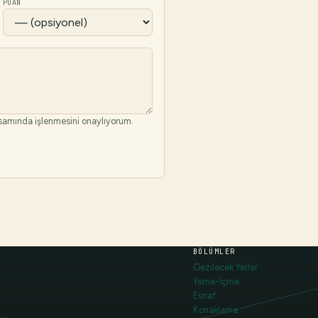
PUAN
amında işlenmesini onaylıyorum.
BÖLÜMLER
Gezilecek Yerler
Yeme-İçme
Esnaf
Konaklama