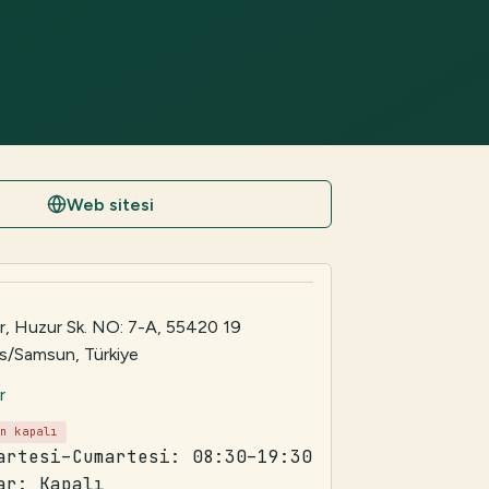
Web sitesi
r, Huzur Sk. NO: 7-A, 55420 19
s/Samsun, Türkiye
r
an kapalı
artesi–Cumartesi: 08:30–19:30
ar: Kapalı