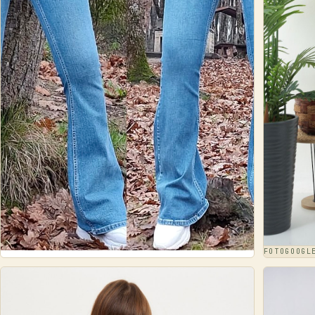
FOTO
GOOG
FOTO
GOOGLE ·
KUMSAL BUTİK & GİYİM