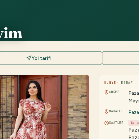
yim
Yol tarifi
KÜNYE
ESNAF
ADRES
Paza
Mayı
MAHALLE
Paza
SAATLER
Şu 
Paz
Paz