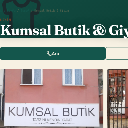
Ana Sayfa
/
Esnaf
/
Kumsal Butik & Giyim
GIYIM
Kumsal Butik & Gi
Ara