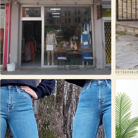
FOTO
GOOG
FOTO
GOOGLE ·
KUMSAL BUTİK & GİYİM