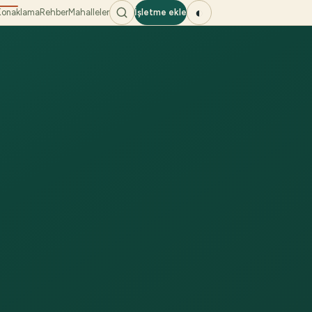
◐
Konaklama
Rehber
Mahalleler
İşletme ekle