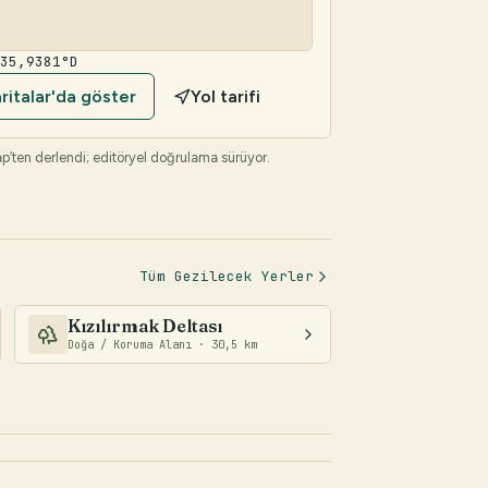
 35,9381°D
italar'da göster
Yol tarifi
’ten derlendi; editöryel doğrulama sürüyor.
Tüm Gezilecek Yerler
Kızılırmak Deltası
Doğa / Koruma Alanı · 30,5 km