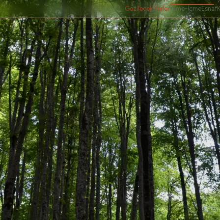
Gezilecek Yerler
Yeme-İçme
Esnaf