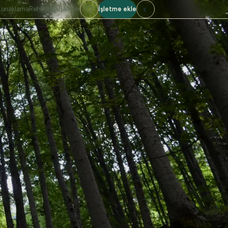
◐
Konaklama
Rehber
Mahalleler
İşletme ekle