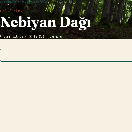
Ana Sayfa
/
Gezilecek Yerler
/
Nebiyan Dağı
DAĞ / ZIRVE
Nebiyan Dağı
© sami yılmaz · CC BY 3.0 · commons