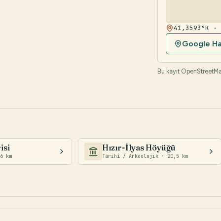
41,3593°K ·
Google Har
Bu kayıt OpenStreetMap
isi
Hızır-İlyas Höyüğü
6 km
Tarihî / Arkeolojik · 20,5 km