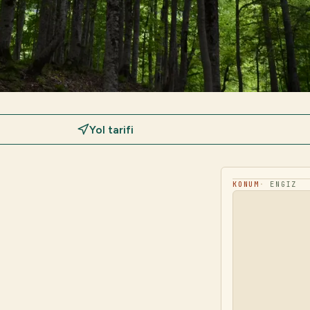
Yol tarifi
©
OpenStreetMap
katkıda
bulunanları
KONUM
ENGIZ