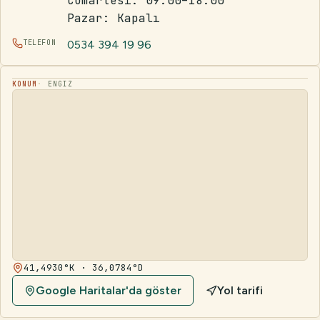
Cumartesi: 09:00–18:00
Pazar: Kapalı
TELEFON
0534 394 19 96
KONUM
ENGIZ
41,4930°K · 36,0784°D
Google Haritalar'da göster
Yol tarifi