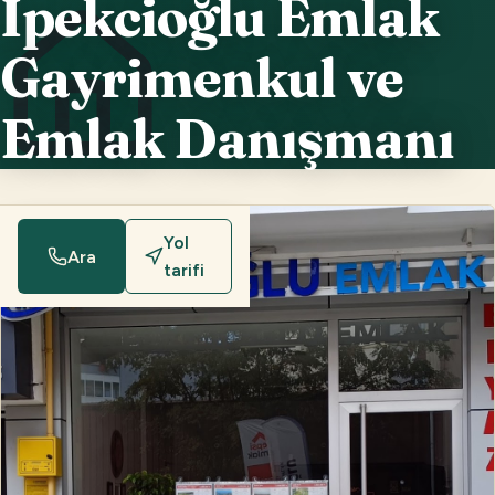
İpekcioğlu Emlak
Gayrimenkul ve
Emlak Danışmanı
Yol
Ara
tarifi