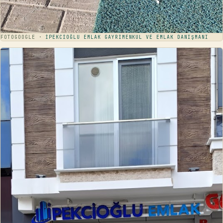
FOTO
GOOGLE ·
İPEKCİOĞLU EMLAK GAYRİMENKUL VE EMLAK DANIŞMANI