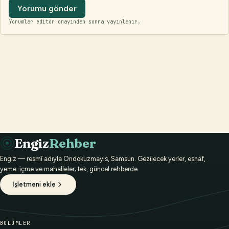
Yorumu gönder
Yorumlar editör onayından sonra yayınlanır.
Engiz
Rehber
Engiz — resmî adıyla Ondokuzmayıs, Samsun. Gezilecek yerler, esnaf,
yeme-içme ve mahalleler; tek, güncel rehberde.
İşletmeni ekle
BÖLÜMLER