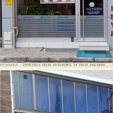
FOTO
GOOGLE ·
İPEKCİOĞLU EMLAK GAYRİMENKUL VE EMLAK DANIŞMANI