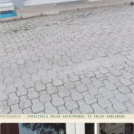
FOTO
GOOGLE ·
İPEKCİOĞLU EMLAK GAYRİMENKUL VE EMLAK DANIŞMANI