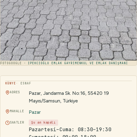
FOTO
GOOGLE ·
İPEKCİOĞLU EMLAK GAYRİMENKUL VE EMLAK DANIŞMANI
KÜNYE
ESNAF
ADRES
Pazar, Jandarma Sk. No:16, 55420 19
Mayıs/Samsun, Türkiye
MAHALLE
Pazar
SAATLER
Şu an kapalı
Pazartesi–Cuma: 08:30–19:30